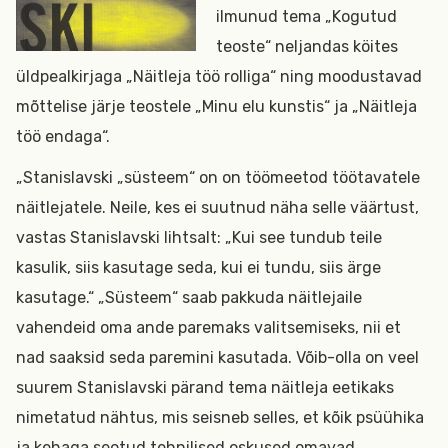
ilmunud tema „Kogutud
teoste“ neljandas köites
üldpealkirjaga „Näitleja töö rolliga“ ning moodustavad
mõttelise järje teostele „Minu elu kunstis“ ja „Näitleja
töö endaga“.
„Stanislavski „süsteem“ on on töömeetod töötavatele
näitlejatele. Neile, kes ei suutnud näha selle väärtust,
vastas Stanislavski lihtsalt: „Kui see tundub teile
kasulik, siis kasutage seda, kui ei tundu, siis ärge
kasutage.“ „Süsteem“ saab pakkuda näitlejaile
vahendeid oma ande paremaks valitsemiseks, nii et
nad saaksid seda paremini kasutada. Võib-olla on veel
suurem Stanislavski pärand tema näitleja eetikaks
nimetatud nähtus, mis seisneb selles, et kõik psüühika
ja kehaga seotud tehnilised oskused omavad