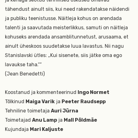
tähendust ainult siis, kui need rakendatakse näidendi
ja publiku teenistusse. Näitleja kohus on arendada
talenti ja saavutada meisterlikkus, samuti on näitleja
kohuseks arendada ansamblitunnetust, arusaama, et
ainult üheskoos suudetakse luua lavastus. Nii nagu
Stanislavski ütles: „Kui sisenete, siis jätke oma ego
lavaukse taha.““
(Jean Benedetti)
Koostanud ja kommenteerinud
Ingo Normet
Tõlkinud
Maiga Varik
ja
Peeter Raudsepp
Tehniline toimetaja
Auri Jürna
Toimetajad
Anu Lamp
ja
Mall Põldmäe
Kujundaja
Mari Kaljuste