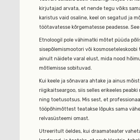
kirjutajad arvata, et nende tegu võiks sam
karistus vaid osaline, keel on segatud ja 
töötavatesse kõrgematesse peadesse. See ei
Etnoloogil pole vähimatki mõtet püüda põli
sisepõlemismootori või kosmoseteleskoobi t
ainult näidete varal elust, mida nood hõi
mõtlemisse sobituvad.
Kui keele ja sõnavara ahtake ja ainus mõist
riigikaitseargoo, siis selles erikeeles peabk
ning toetusotsus. Mis sest, et professiona
tööpõhimõttest teatakse lõpuks sama vähe
relvasüsteemi omast.
Utreeritult öeldes, kui draamateater vahet