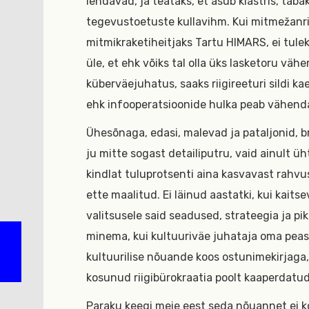
lendavad, ja teataks, et asub klastris, tab
tegevustoetuste kullavihm. Kui mitmežanr
mitmikraketiheitjaks Tartu HIMARS, ei tulek
üle, et ehk võiks tal olla üks lasketoru väh
küberväejuhatus, saaks riigireeturi sildi k
ehk infooperatsioonide hulka peab vähen
Ühesõnaga, edasi, malevad ja pataljonid, br
ju mitte sogast detailiputru, vaid ainult üh
kindlat tuluprotsenti aina kasvavast rahvus
ette maalitud. Ei läinud aastatki, kui kaits
valitsusele said seadused, strateegia ja pika
minema, kui kultuuriväe juhataja oma peast
kultuurilise nõuande koos ostunimekirjaga,
kosunud riigibürokraatia poolt kaaperdat
Paraku keegi meie eest seda nõuannet ei koo