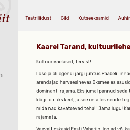
Teatriliidust
Gild
Kutseeksamid
Auhi
Kaarel Tarand, kultuurileh
Kultuuriväelased, tervist!
Iidse piiblilegendi järgi juhtus Paabeli linna
til
arendajad harvaesinevas üksmeeles asusid 
dominanti rajama. Eks jumal pannud seda tä
kõigil on üks keel, ja see on alles nende te
mida nad kavatsevad teha!“ Jama lugu! Kar
rajamata.
Vaevalt oskasid Eesti Vabariigi loojad või