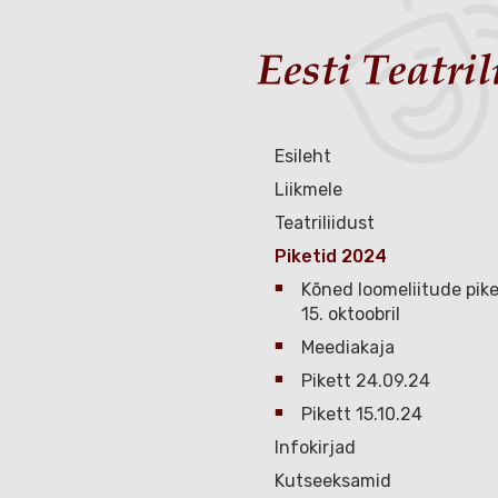
Esileht
Liikmele
Teatriliidust
Piketid 2024
Kõned loomeliitude pike
15. oktoobril
Meediakaja
Pikett 24.09.24
Pikett 15.10.24
Infokirjad
Kutseeksamid