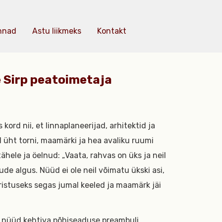
nnad
Astu liikmeks
Kontakt
e Sirp peatoimetaja
s kord nii, et linnaplaneerijad, arhitektid ja
üht torni, maamärki ja hea avaliku ruumi
hele ja öelnud: „Vaata, rahvas on üks ja neil
gude algus. Nüüd ei ole neil võimatu ükski asi,
istuseks segas jumal keeled ja maamärk jäi
 ka nüüd kehtiva põhiseaduse preambuli