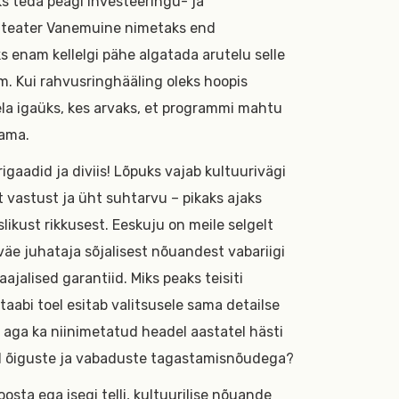
aks teda peagi investeeringu- ja
iteater Vanemuine nimetaks end
s enam kellelgi pähe algatada arutelu selle
em. Kui rahvusringhääling oleks hoopis
aela igaüks, kes arvaks, et programmi mahtu
dama.
igaadid ja diviis! Lõpuks vajab kultuurivägi
t vastust ja üht suhtarvu – pikaks ajaks
likust rikkusest. Eeskuju on meile selgelt
eväe juhataja sõjalisest nõuandest vabariigi
ajalised garantiid. Miks peaks teisiti
aabi toel esitab valitsusele sama detailse
 aga ka niinimetatud headel aastatel hästi
ud õiguste ja vabaduste tagastamisnõudega?
sta ega isegi telli, kultuurilise nõuande