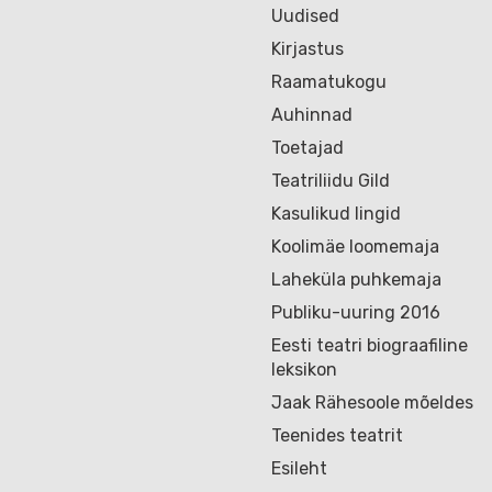
Uudised
Kirjastus
Raamatukogu
Auhinnad
Toetajad
Teatriliidu Gild
Kasulikud lingid
Koolimäe loomemaja
Laheküla puhkemaja
Publiku-uuring 2016
Eesti teatri biograafiline
leksikon
Jaak Rähesoole mõeldes
Teenides teatrit
Esileht