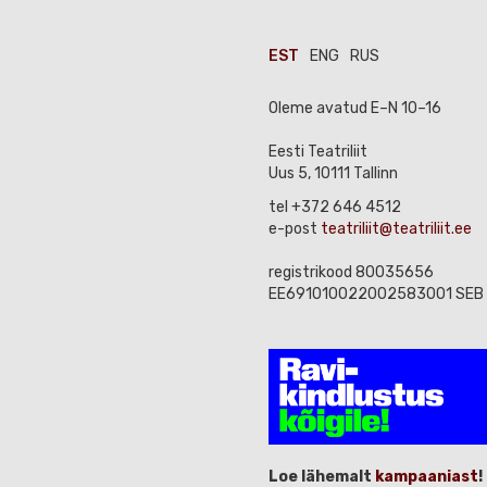
EST
ENG
RUS
Oleme avatud E–N 10–16
Eesti Teatriliit
Uus 5, 10111 Tallinn
tel +372 646 4512
e-post
teatriliit@teatriliit.ee
registrikood 80035656
EE691010022002583001 SEB
Loe lähemalt
kampaaniast
!