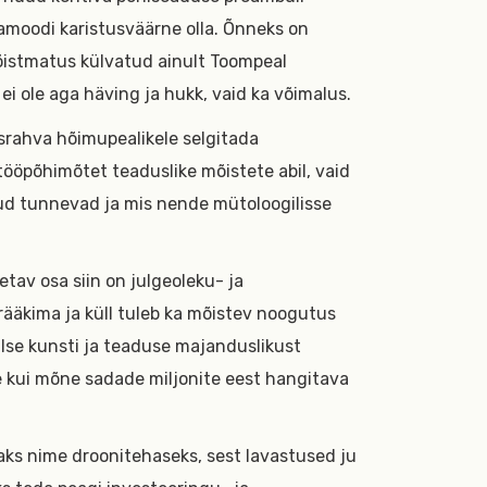
amoodi karistusväärne olla. Õnneks on
mõistmatus külvatud ainult Toompeal
 ole aga häving ja hukk, vaid ka võimalus.
srahva hõimupealikele selgitada
ööpõhimõtet teaduslike mõistete abil, vaid
mud tunnevad ja mis nende mütoloogilisse
etav osa siin on julgeoleku- ja
i rääkima ja küll tuleb ka mõistev noogutus
alse kunsti ja teaduse majanduslikust
 kui mõne sadade miljonite eest hangitava
aks nime droonitehaseks, sest lavastused ju