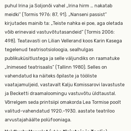
puhul Irina ja Soljonõi vahel „Irina hirm … nakatab
meidki” (Tormis 1976: 87, 91). „Nanseni passist”
kirjutades mainib ta: „Teiste nahka ei poe, aga oletada
võib erinevaid vastuvõtutasandeid” (Tormis 2006:
498). Teatavasti on Lilian Vellerand koos Karin Kasega
tegelenud teatrisotsioloogia, sealhulgas
publikuküsitlustega ja selle väljundiks on raamatuke
„Inimesed teatrisaalis” (Tallinn 1980). Selles on
vahendatud ka näiteks õpilaste ja tööliste
vaatajamuljeid, vastavalt Kalju Komissarovi lavastuste
ja Becketti draamaloomingu vastuvõtu üldtaustal.
Võrrelgem seda printsiipi omakorda Lea Tormise poolt
valitud-vahendatud 1920.–1930. aastate teatriloo
arvustajahäälte polüfooniaga.