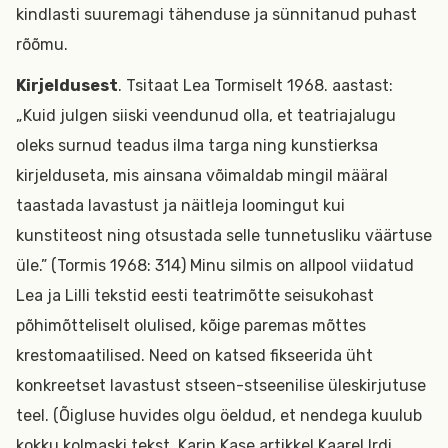
kindlasti suuremagi tähenduse ja sünnitanud puhast
rõõmu.
Kirjeldusest
. Tsitaat Lea Tormiselt 1968. aastast:
„Kuid julgen siiski veendunud olla, et teatriajalugu
oleks surnud teadus ilma targa ning kunstierksa
kirjelduseta, mis ainsana võimaldab mingil määral
taastada lavastust ja näitleja loomingut kui
kunstiteost ning otsustada selle tunnetusliku väärtuse
üle.” (Tormis 1968: 314) Minu silmis on allpool viidatud
Lea ja Lilli tekstid eesti teatrimõtte seisukohast
põhimõtteliselt olulised, kõige paremas mõttes
krestomaatilised. Need on katsed fikseerida üht
konkreetset lavastust stseen-stseenilise üleskirjutuse
teel. (Õigluse huvides olgu öeldud, et nendega kuulub
kokku kolmaski tekst, Karin Kase artikkel Kaarel Irdi