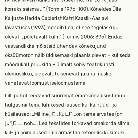
korraks seisma ...” (Tormis 1976: 100). Kõneldes Ülle
Kaljuste Hedda Gablerist Katri Kaasik-Aaslavi
lavastuses (1993), nendib Lea, et see tegelaskuju
olevat: „põletavalt külm” (Tormis 2006: 395). Endas
vastandlikke mõisteid ühendav kõnekujund
oksüümoron näib üldisemaski plaanis olevat – kui seda
mõõdukalt pruukida – ülimalt sobiv teatrikunsti
olemuslikku, pidevalt teisenevat ja üha maske
vahetavat loomust iseloomustama.
Lilli puhul reedavad suuremat emotsionaalsust muu
hulgas nii tema lühikesed laused kui ka hüüd- ja
küsilaused: „Milline…!”, „Kui…!”, „on tema arvates (on
ju?)”, „… noh…”. Lea tekstides torkavad omakorda silma
kiil- ja põimlaused. Lilli armastab retoorilisi küsimusi,