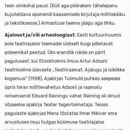
teen siinkohal pausi. (Küll aga pöörakem tähelepanu
kujuteldava oponendi kaasamisele kirjutaja mõttekäiku
ja tekstikoesse.) Armastuse teema jäägu aga õhku.
Ajaloost ja/või arheoloogiast
. Eesti kultuuriruumis
pole teatriajaloo teemadel üldiselt kuigi põletavat
poleemikat peetud. Üks erandlik näide on pärit
pagulusest, kui Stockholmis ilmus Artur Adsoni
teatrilooline ülevaate „Teatriraamat. Ajalugu ja isiklikke
kogemusi” (1958). Ajakirjas Tulimuld puhkes seepeale
üpris terav mõttevahetus Adsoni ja raamatu
retsensendi Eduard Reiningu vahel; Reining oli olnud
sõjaeelse ajakirja Teater tegevtoimetaja. Teises
pagulaste ajakirjas Mana tõstatas Ilmar Mikiver oma
arvustuses muu hulgas küsimuse teatriajaloo