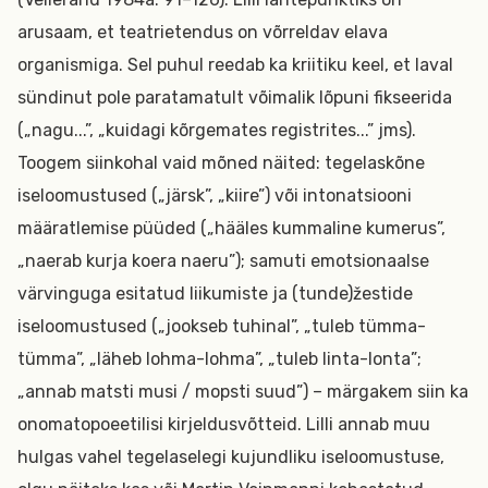
arusaam, et teatrietendus on võrreldav elava
organismiga. Sel puhul reedab ka kriitiku keel, et laval
sündinut pole paratamatult võimalik lõpuni fikseerida
(„nagu...”, „kuidagi kõrgemates registrites...” jms).
Toogem siinkohal vaid mõned näited: tegelaskõne
iseloomustused („järsk”, „kiire”) või intonatsiooni
määratlemise püüded („hääles kummaline kumerus”,
„naerab kurja koera naeru”); samuti emotsionaalse
värvinguga esitatud liikumiste ja (tunde)žestide
iseloomustused („jookseb tuhinal”, „tuleb tümma-
tümma”, „läheb lohma-lohma”, „tuleb linta-lonta”;
„annab matsti musi / mopsti suud”) – märgakem siin ka
onomatopoeetilisi kirjeldusvõtteid. Lilli annab muu
hulgas vahel tegelaselegi kujundliku iseloomustuse,