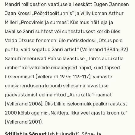
Mandri rollidest on vaatluse all eeskätt Eugen Jannsen
Jaan Krossi „Pöördtoolitunnis” ja Willy Loman Arthur
Milleri „Proovireisija surmas”. Küsimus näitleja ja
lavalise žanri suhtest või suhestatusest kerkib üles
Velda Otsuse fenomeni üle mõtiskledes: „Otsus pole
puhta, vaid segatud žanri artist.” (Vellerand 1984a: 32)
Samuti meenuvad Panso lavastuse „Tants aurukatla
ümber” kõrvalrollide omaaegsed napid, kuid täpsed
fikseerimised (Vellerand 1975: 113–117); viimaste
edasiarendusena kroonib sellesama lavastuse
jäädvustamist eelmainitud „Aurukatla”-raamat
(Vellerand 2006). Üks Lillile iseloomulik pealkiri aastast
2000 kõlab aga nii: „Näitleja. Ikka veel ajastu kroonika”
(Vellerand 2001).
Stiilist ja Sõnast
(sh kujundist). Sõna- ja