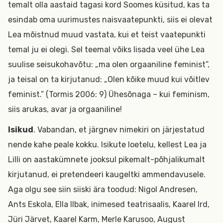
temalt olla aastaid tagasi kord Soomes küsitud, kas ta
esindab oma uurimustes naisvaatepunkti, siis ei olevat
Lea mõistnud muud vastata, kui et teist vaatepunkti
temal ju ei olegi. Sel teemal võiks lisada veel ühe Lea
suulise seisukohavõtu: „ma olen orgaaniline feminist”,
ja teisal on ta kirjutanud: „Olen kõike muud kui võitlev
feminist.” (Tormis 2006: 9) Ühesõnaga – kui feminism,
siis arukas, avar ja orgaaniline!
Isikud
. Vabandan, et järgnev nimekiri on järjestatud
nende kahe peale kokku. Isikute loetelu, kellest Lea ja
Lilli on aastakümnete jooksul pikemalt-põhjalikumalt
kirjutanud, ei pretendeeri kaugeltki ammendavusele.
Aga olgu see siin siiski ära toodud: Nigol Andresen,
Ants Eskola, Ella Ilbak, inimesed teatrisaalis, Kaarel Ird,
Jüri Järvet, Kaarel Karm, Merle Karusoo, August