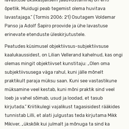
õpetlik. Muidugi peab tegemist olema huvitava
lavastajaga.” (Tormis 2006: 21) Osutagem Voldemar
Panso ja Adolf Šapiro proovide ja ühe lavastuse
erinevate etenduste üleskirjutustele.
Peatudes küsimusel objektiivsus-subjektiivsuse
kaalukaussidest, on Lilian Vellerand kahelnud, kas ongi
olemas mingit objektiivset kunstitaju: „Olen oma
subjektiivsusega väga rahul, kuni jälle mõnelt
praktikult paraja müksu saan. Kuni see vastastikune
müksamine veel kestab, kuni mõni praktik sind veel
loeb ja vahel sõimab, usud ja loodad, et tasub
kirjutada.” Kriitikulegi vajalikust tagasisidest rääkides
tunnistab Lilli, et alati julgustas teda kirjutama Mikk
Mikiver, „ükskõik kui julmalt ja mõnuga ta sind ka