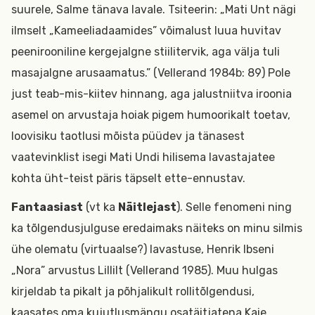
suurele, Salme tänava lavale. Tsiteerin: „Mati Unt nägi
ilmselt „Kameeliadaamides” võimalust luua huvitav
peenirooniline kergejalgne stiilitervik, aga välja tuli
masajalgne arusaamatus.” (Vellerand 1984b: 89) Pole
just teab-mis-kiitev hinnang, aga jalustniitva iroonia
asemel on arvustaja hoiak pigem humoorikalt toetav,
loovisiku taotlusi mõista püüdev ja tänasest
vaatevinklist isegi Mati Undi hilisema lavastajatee
kohta üht-teist päris täpselt ette-ennustav.
Fantaasiast
(vt ka
Näitlejast
). Selle fenomeni ning
ka tõlgendusjulguse eredaimaks näiteks on minu silmis
ühe olematu (virtuaalse?) lavastuse, Henrik Ibseni
„Nora” arvustus Lillilt (Vellerand 1985). Muu hulgas
kirjeldab ta pikalt ja põhjalikult rollitõlgendusi,
kaasates oma kujutlusmängu osatäitjatena Kaie