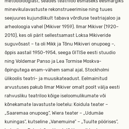
metodoloogiast, seades teatriloo esmaseks eesmärgiks
minevikulavastuste rekonstrueerimise ning tuues
seejuures kujundlikult tabava võrdluse teatriajaloo ja
arheoloogia vahel (Mikiver 1959). Ilmar Mikiver (1920–
2010), kes oli pärit sellestsamast Loksa Mikiveride
suguvõsast – ta oli Mikk ja Tõnu Mikiveri onupoeg –,
õppis aastail 1950–1954, seega GITISe eesti stuudio
ning Voldemar Panso ja Lea Tormise Moskva-
õpingutega enam-vähem samal ajal, Stockholmi
ülikoolis teatri- ja muusikateadust. Eelmainitud
arvustuses pakub Ilmar Mikiver omalt poolt välja eesti
rahvusliku teatriloo kõige iseloomulikumate või
kõnekamate lavastuste loetelu: Koidula teater –
„Saaremaa onupoeg”, Wiera teater – „Udumäe
kuningas”, kutseline „Vanemuine” – „Tuulte pöörises”,