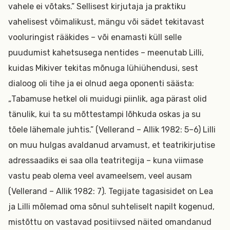
vahele ei võtaks.” Sellisest kirjutaja ja praktiku
vahelisest võimalikust, mängu või sädet tekitavast
vooluringist rääkides – või enamasti küll selle
puudumist kahetsusega nentides – meenutab Lilli,
kuidas Mikiver tekitas mõnuga lühiühendusi, sest
dialoog oli tihe ja ei olnud aega oponenti säästa:
„Tabamuse hetkel oli muidugi piinlik, aga pärast olid
tänulik, kui ta su mõttestampi lõhkuda oskas ja su
tõele lähemale juhtis.” (Vellerand – Allik 1982: 5–6) Lilli
on muu hulgas avaldanud arvamust, et teatrikirjutise
adressaadiks ei saa olla teatritegija – kuna viimase
vastu peab olema veel avameelsem, veel ausam
(Vellerand – Allik 1982: 7). Tegijate tagasisidet on Lea
ja Lilli mõlemad oma sõnul suhteliselt napilt kogenud,
mistõttu on vastavad positiivsed näited omandanud