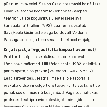
püsinud lavakeelel. See on üks alateemasid ka näiteks
Lilian Velleranna koostatud Johannes Semperi
teatrikirjutiste kogumikus „Teater iseseisva
kunstialana” (Tallinn 1992). Lea Tormis osutab
(lava)keele küsimustele aga korduvalt Voldemar
Pansoga seoses ja teeb seda mitmel pool mujalgi.
Kirjutajast ja Tegijast
(vt ka
Empaatiavõimest
).
Praktikutelt õppimise olulisusest on korduvalt
kõnelenud mõlemad. Lilli tõdeb aastal 1982, et kriitiku
parim õpetaja on praktik (Vellerand – Allik 1982: 7).
Lead tsiteerides: „Teatris ilmselt ei ole teooria ja
praktika üldse nii selgelt eristuvad kui teiste kunstide
puhul: see on meie nõrkus ja jõud. Väga töömahukas
protsess, teatriproovide üleskirjutamine (ideaalis ka
lavastuse üksikasjalisem jäädvustamine) on eriti