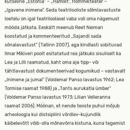
kutseline „Estonia” – „Hamlet”, Hommikteater –
„Igavene inimene”. Seda teatrilooliste sõlmlavastuste
loetelu on igal teatriloolasel vaba voli oma nägemust
mööda jätkata. Eeskätt meenub Reet Neimari
koostatud ja kommenteeritud „Sajandi sada
sõnalavastust” (Tallinn 2007), aga kindlasti sobituvad
Ilmar Mikiveri poolt esitatatud rea jätkuks sisuliselt ka
Lea ja Lilli raamatud, kaht oma aja tipp- või
tähtlavastust dokumenteerivad kogumikud – vastavalt
„Inimene ja jumal” (Voldemar Panso lavastus 1962; Lea
Tormise raamat 1988) ja „Tants aurukatla ümber”
(Voldemar Panso lavastus 1973; Lilian Velleranna
raamat 2006). Möönan, et nende teoste puhul mõjub
arheoloogia kui distsipliini võrdlev-kujundlik
käibelevõtt võib-olla mõnevõrra kistuna, kuna tegemist