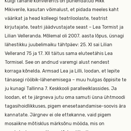
Kuigi tänane konverents on pühendatud Mikk
Mikiverile, kasutan võimalust, et pidada meeles kaht
väärikat ja head kolleegi teatriloolaste, teatrist
kirjutajate, teatri jäädvustajate seast – Lea Tormist ja
Lilian Velleranda. Mõlemal oli 2007. aasta lõpus, üsnagi
lähestikku juubelimaiku tähtpäev: 25. XI sai Lilian
Vellerand 75 ja 17. XII täitus sama eluteetähis Lea
Tormisel. See on andnud varemgi alust nendest
korraga kõnelda. Armsad Lea ja Lilli, loodan, et lepite
tänasegi rööbik-lähenemisega – muu hulgas õppisite te
ju kunagi Tallinna 7. Keskkooli paralleelklassides. Ja
loodan, et te järgneva jutu oma samuti üsna ühtmoodi
tagasihoidlikkuses, pigem enesetaandamise-soovis ära
kannatate. Järgnev ei ole ettekanne, vaid pigem
mosaiikne mõtisklus märksõnu mööda, mis on