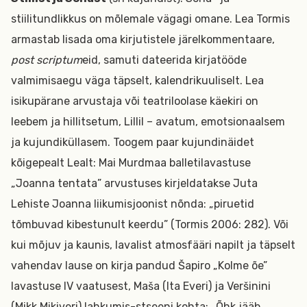
stiilitundlikkus on mõlemale vägagi omane. Lea Tormis
armastab lisada oma kirjutistele järelkommentaare,
post scriptum
eid, samuti dateerida kirjatööde
valmimisaegu väga täpselt, kalendrikuuliselt. Lea
isikupärane arvustaja või teatriloolase käekiri on
leebem ja hillitsetum, Lillil – avatum, emotsionaalsem
ja kujundiküllasem. Toogem paar kujundinäidet
kõigepealt Lealt: Mai Murdmaa balletilavastuse
„Joanna tentata” arvustuses kirjeldatakse Juta
Lehiste Joanna liikumisjoonist nõnda: „piruetid
tõmbuvad kibestunult keerdu” (Tormis 2006: 282). Või
kui mõjuv ja kaunis, lavalist atmosfääri napilt ja täpselt
vahendav lause on kirja pandud Šapiro „Kolme õe”
lavastuse IV vaatusest, Maša (Ita Everi) ja Veršinini
(Mikk Mikiveri) lahkumis-stseeni kohta: „Õhk jääb