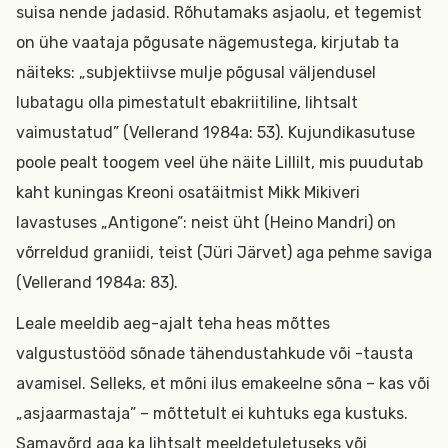
suisa nende jadasid. Rõhutamaks asjaolu, et tegemist
on ühe vaataja põgusate nägemustega, kirjutab ta
näiteks: „subjektiivse mulje põgusal väljendusel
lubatagu olla pimestatult ebakriitiline, lihtsalt
vaimustatud” (Vellerand 1984a: 53). Kujundikasutuse
poole pealt toogem veel ühe näite Lillilt, mis puudutab
kaht kuningas Kreoni osatäitmist Mikk Mikiveri
lavastuses „Antigone”: neist üht (Heino Mandri) on
võrreldud graniidi, teist (Jüri Järvet) aga pehme saviga
(Vellerand 1984a: 83).
Leale meeldib aeg-ajalt teha heas mõttes
valgustustööd sõnade tähendustahkude või -tausta
avamisel. Selleks, et mõni ilus emakeelne sõna – kas või
„asjaarmastaja” – mõttetult ei kuhtuks ega kustuks.
Samavõrd aga ka lihtsalt meeldetuletuseks või