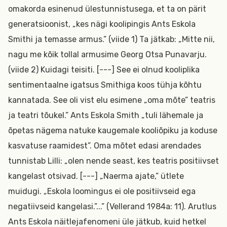
omakorda esinenud ülestunnistusega, et ta on pärit
generatsioonist, „kes nägi koolipingis Ants Eskola
Smithi ja temasse armus.” (viide 1) Ta jätkab: „Mitte nii,
nagu me kõik tollal armusime Georg Otsa Punavarju.
(viide 2) Kuidagi teisiti. [---] See ei olnud kooliplika
sentimentaalne igatsus Smithiga koos tühja kõhtu
kannatada. See oli vist elu esimene „oma mõte” teatris
ja teatri tõukel.” Ants Eskola Smith „tuli lähemale ja
õpetas nägema natuke kaugemale kooliõpiku ja koduse
kasvatuse raamidest”. Oma mõtet edasi arendades
tunnistab Lilli: „olen nende seast, kes teatris positiivset
kangelast otsivad. [---] „Naerma ajate,” ütlete
muidugi. „Eskola loomingus ei ole positiivseid ega
negatiivseid kangelasi.”...” (Vellerand 1984a: 11). Arutlus
Ants Eskola näitlejafenomeni üle jätkub, kuid hetkel