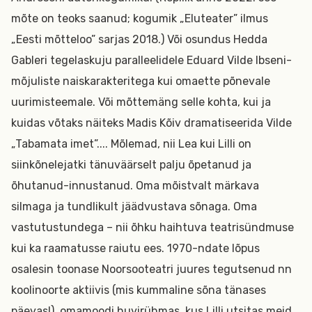
mõte on teoks saanud; kogumik „Eluteater” ilmus
„Eesti mõtteloo” sarjas 2018.) Või osundus Hedda
Gableri tegelaskuju paralleelidele Eduard Vilde Ibseni-
mõjuliste naiskarakteritega kui omaette põnevale
uurimisteemale. Või mõttemäng selle kohta, kui ja
kuidas võtaks näiteks Madis Kõiv dramatiseerida Vilde
„Tabamata imet”.... Mõlemad, nii Lea kui Lilli on
siinkõnelejatki tänuväärselt palju õpetanud ja
õhutanud-innustanud. Oma mõistvalt märkava
silmaga ja tundlikult jäädvustava sõnaga. Oma
vastutustundega – nii õhku haihtuva teatrisündmuse
kui ka raamatusse raiutu ees. 1970-ndate lõpus
osalesin toonase Noorsooteatri juures tegutsenud nn
koolinoorte aktiivis (mis kummaline sõna tänases
päevas!), omamoodi huvirühmas, kus Lilli utsitas meid