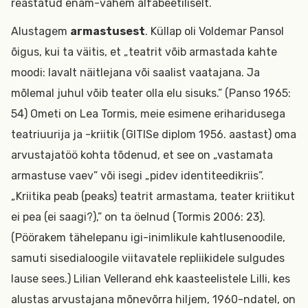
reastatud enam-vähem alfabeetiliselt.
Alustagem
armastusest
. Küllap oli Voldemar Pansol
õigus, kui ta väitis, et „teatrit võib armastada kahte
moodi: lavalt näitlejana või saalist vaatajana. Ja
mõlemal juhul võib teater olla elu sisuks.” (Panso 1965:
54) Ometi on Lea Tormis, meie esimene eriharidusega
teatriuurija ja -kriitik (GITISe diplom 1956. aastast) oma
arvustajatöö kohta tõdenud, et see on „vastamata
armastuse vaev” või isegi „pidev identiteedikriis”.
„Kriitika peab (peaks) teatrit armastama, teater kriitikut
ei pea (ei saagi?),” on ta öelnud (Tormis 2006: 23).
(Pöörakem tähelepanu igi-inimlikule kahtlusenoodile,
samuti sisedialoogile viitavatele repliikidele sulgudes
lause sees.) Lilian Vellerand ehk kaasteelistele Lilli, kes
alustas arvustajana mõnevõrra hiljem, 1960-ndatel, on