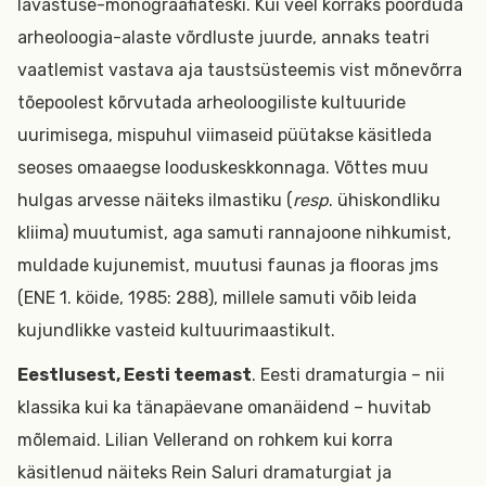
lavastuse-monograafiateski. Kui veel korraks pöörduda
arheoloogia-alaste võrdluste juurde, annaks teatri
vaatlemist vastava aja taustsüsteemis vist mõnevõrra
tõepoolest kõrvutada arheoloogiliste kultuuride
uurimisega, mispuhul viimaseid püütakse käsitleda
seoses omaaegse looduskeskkonnaga. Võttes muu
hulgas arvesse näiteks ilmastiku (
resp
. ühiskondliku
kliima) muutumist, aga samuti rannajoone nihkumist,
muldade kujunemist, muutusi faunas ja flooras jms
(ENE 1. köide, 1985: 288), millele samuti võib leida
kujundlikke vasteid kultuurimaastikult.
Eestlusest, Eesti teemast
. Eesti dramaturgia – nii
klassika kui ka tänapäevane omanäidend – huvitab
mõlemaid. Lilian Vellerand on rohkem kui korra
käsitlenud näiteks Rein Saluri dramaturgiat ja