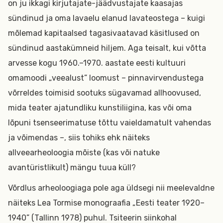
on ju ikkagi kirjutajate-jäädvustajate kaasajas
sündinud ja oma lavaelu elanud lavateostega – kuigi
mõlemad kapitaalsed tagasivaatavad käsitlused on
sündinud aastakümneid hiljem. Aga teisalt, kui võtta
arvesse kogu 1960.–1970. aastate eesti kultuuri
omamoodi „veealust” loomust – pinnavirvendustega
võrreldes toimisid sootuks sügavamad allhoovused,
mida teater ajatundliku kunstiliigina, kas või oma
lõpuni tsenseerimatuse tõttu vaieldamatult vahendas
ja võimendas –, siis tohiks ehk näiteks
allveearheoloogia mõiste (kas või natuke
avantüristlikult) mängu tuua küll?
Võrdlus arheoloogiaga pole aga üldsegi nii meelevaldne
näiteks Lea Tormise monograafia „Eesti teater 1920–
1940” (Tallinn 1978) puhul. Tsiteerin siinkohal