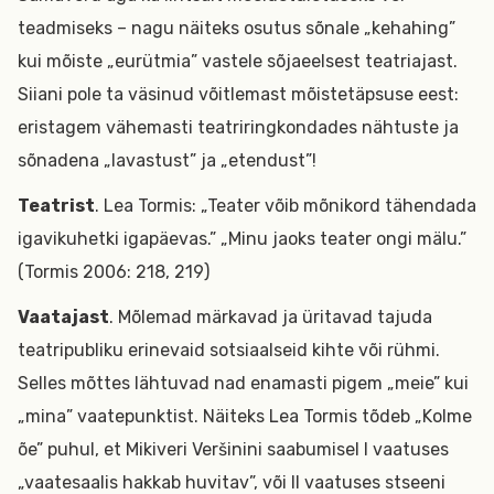
teadmiseks – nagu näiteks osutus sõnale „kehahing”
kui mõiste „eurütmia” vastele sõjaeelsest teatriajast.
Siiani pole ta väsinud võitlemast mõistetäpsuse eest:
eristagem vähemasti teatriringkondades nähtuste ja
sõnadena „lavastust” ja „etendust”!
Teatrist
. Lea Tormis: „Teater võib mõnikord tähendada
igavikuhetki igapäevas.” „Minu jaoks teater ongi mälu.”
(Tormis 2006: 218, 219)
Vaatajast
. Mõlemad märkavad ja üritavad tajuda
teatripubliku erinevaid sotsiaalseid kihte või rühmi.
Selles mõttes lähtuvad nad enamasti pigem „meie” kui
„mina” vaatepunktist. Näiteks Lea Tormis tõdeb „Kolme
õe” puhul, et Mikiveri Veršinini saabumisel I vaatuses
„vaatesaalis hakkab huvitav”, või II vaatuses stseeni