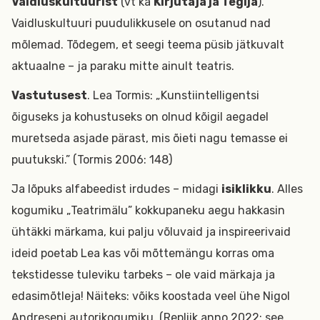
Vaidluskultuurist
(vt ka
Kirjutaja ja Tegija
).
Vaidluskultuuri puudulikkusele on osutanud nad
mõlemad. Tõdegem, et seegi teema püsib jätkuvalt
aktuaalne – ja paraku mitte ainult teatris.
Vastutusest
. Lea Tormis: „Kunstiintelligentsi
õiguseks ja kohustuseks on olnud kõigil aegadel
muretseda asjade pärast, mis õieti nagu temasse ei
puutukski.” (Tormis 2006: 148)
Ja lõpuks alfabeedist irdudes – midagi
isiklikku
. Alles
kogumiku „Teatrimälu” kokkupaneku aegu hakkasin
ühtäkki märkama, kui palju võluvaid ja inspireerivaid
ideid poetab Lea kas või mõttemängu korras oma
tekstidesse tuleviku tarbeks – ole vaid märkaja ja
edasimõtleja! Näiteks: võiks koostada veel ühe Nigol
Andreseni autorikogumiku. (Repliik anno 2022: see