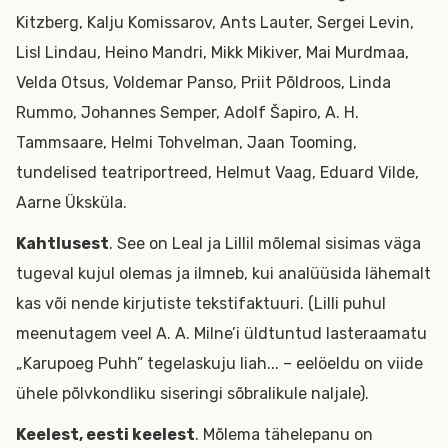
Kitzberg, Kalju Komissarov, Ants Lauter, Sergei Levin,
Lisl Lindau, Heino Mandri, Mikk Mikiver, Mai Murdmaa,
Velda Otsus, Voldemar Panso, Priit Põldroos, Linda
Rummo, Johannes Semper, Adolf Šapiro, A. H.
Tammsaare, Helmi Tohvelman, Jaan Tooming,
tundelised teatriportreed, Helmut Vaag, Eduard Vilde,
Aarne Üksküla.
Kahtlusest
. See on Leal ja Lillil mõlemal sisimas väga
tugeval kujul olemas ja ilmneb, kui analüüsida lähemalt
kas või nende kirjutiste tekstifaktuuri. (Lilli puhul
meenutagem veel A. A. Milne’i üldtuntud lasteraamatu
„Karupoeg Puhh” tegelaskuju Iiah... – eelöeldu on viide
ühele põlvkondliku siseringi sõbralikule naljale).
Keelest, eesti keelest
. Mõlema tähelepanu on