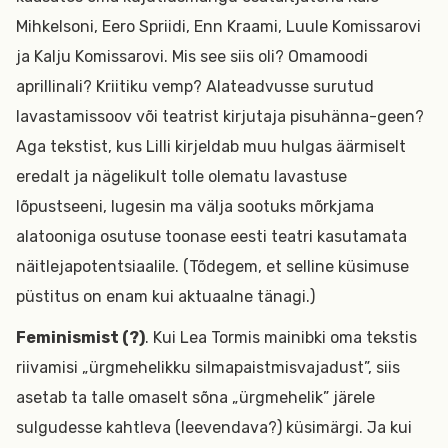
Mihkelsoni, Eero Spriidi, Enn Kraami, Luule Komissarovi
ja Kalju Komissarovi. Mis see siis oli? Omamoodi
aprillinali? Kriitiku vemp? Alateadvusse surutud
lavastamissoov või teatrist kirjutaja pisuhänna-geen?
Aga tekstist, kus Lilli kirjeldab muu hulgas äärmiselt
eredalt ja nägelikult tolle olematu lavastuse
lõpustseeni, lugesin ma välja sootuks mõrkjama
alatooniga osutuse toonase eesti teatri kasutamata
näitlejapotentsiaalile. (Tõdegem, et selline küsimuse
püstitus on enam kui aktuaalne tänagi.)
Feminismist (?)
. Kui Lea Tormis mainibki oma tekstis
riivamisi „ürgmehelikku silmapaistmisvajadust”, siis
asetab ta talle omaselt sõna „ürgmehelik” järele
sulgudesse kahtleva (leevendava?) küsimärgi. Ja kui