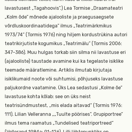
lavastusest „Tagahoovis”.) Lea Tormise „Draamateatri
„Kolm õde” mõnede ajalooliste ja praegusaegsete
võrdluskoordinaatidega” ilmus „Teatrimärkmikus
1973/74” (Tormis 1976) ning hiljem kordustrükina autori
teatrikirjutiste kogumikus „Teatrimälu” (Tormis 2006:
347–386). Muu hulgas torkab siin silma nii lavastuse eri
(ajalooliste) taustade avamine kui ka tegelaste isiklike
teemade määratlemine. Artiklis ilmutab kirjutaja
isiklikumaid noote või suhtumisi, põhjuseks lavastuse
paljukordne vaatamine. Üks Lea sedastusi „Kolme õe”
lavastuse kohta kõlab: see on üks neist
teatrisündmustest, „mis elada aitavad” (Tormis 1976:
111). Lilian Velleranna „„Tuulte pöörises”. Grupiportree”
ilmus tema raamatus „Tundelised teatriportreed”
(Vellerand 1984a: 91–126). Lilli lähtepunktiks on