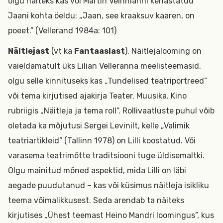
olgu näiteks kas või Martin Veinmanni kehastatud
Jaani kohta öeldu: „Jaan, see kraaksuv kaaren, on
poeet.” (Vellerand 1984a: 101)
Näitlejast
(vt ka
Fantaasiast
). Näitlejalooming on
vaieldamatult üks Lilian Velleranna meelisteemasid,
olgu selle kinnituseks kas „Tundelised teatriportreed”
või tema kirjutised ajakirja Teater. Muusika. Kino
rubriigis „Näitleja ja tema roll”. Rollivaatluste puhul võib
oletada ka mõjutusi Sergei Levinilt, kelle „Valimik
teatriartikleid” (Tallinn 1978) on Lilli koostatud. Või
varasema teatrimõtte traditsiooni tuge üldisemaltki.
Olgu mainitud mõned aspektid, mida Lilli on läbi
aegade puudutanud – kas või küsimus näitleja isikliku
teema võimalikkusest. Seda arendab ta näiteks
kirjutises „Ühest teemast Heino Mandri loomingus”, kus