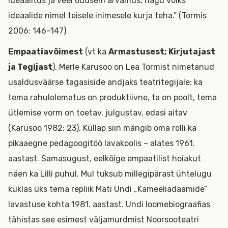
ideaalitus ja veel õudsem arvamus, nagu võiks
ideaalide nimel teisele inimesele kurja teha.” (Tormis
2006: 146–147)
Empaatiavõimest
(vt ka
Armastusest; Kirjutajast
ja Tegijast
). Merle Karusoo on Lea Tormist nimetanud
usaldusväärse tagasiside andjaks teatritegijale: ka
tema rahulolematus on produktiivne, ta on poolt, tema
ütlemise vorm on toetav, julgustav, edasi aitav
(Karusoo 1982: 23). Küllap siin mängib oma rolli ka
pikaaegne pedagoogitöö lavakoolis – alates 1961.
aastast. Samasugust, eelkõige empaatilist hoiakut
näen ka Lilli puhul. Mul tuksub millegipärast ühtelugu
kuklas üks tema repliik Mati Undi „Kameeliadaamide”
lavastuse kohta 1981. aastast. Undi loomebiograafias
tähistas see esimest väljamurdmist Noorsooteatri