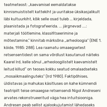
teatmeteost: „kaevamisel eemaldatakse
kinnismuististelt kattekiht ja uuritakse üksikasjalikult
läbi kultuurkiht, kõik selle osad tuleb ... kirjeldada,
plaanistada ja fotografeerida. ... järgnevad ....:
materjali töötlemine, klassifitseerimine ja
mõtestamine,” kinnitab märksõna „arheoloogia” (ENE 1.
köide, 1985: 288). Lea raamatu omaaegsetest
retsensentidest on sama võrdlust kasutanud näiteks
Kaarel Ird, kelle sõnul „arheoloogilistelt kaevamistelt
leitud killud” on teoses kokku seatud omalaadseteks
„mosaiikmaalinguteks” (Ird 1980). Faktipõhises,
üldistavas ja mahukas käsitluses on kahe kümnendi
teatripilt teise omaaegse retsensendi Nigol Andreseni
arvates rekonstrueeritud väga hea intuitsiooniga.
Andresen peab sellist ajalookujutamist lähedaseks