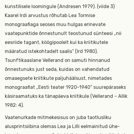
kunstilisele loomingule (Andresen 1979). (viide 3)
Kaarel Irdi arvustus rõhutab Lea Tormise
monograafiaga seoses muu hulgas erinevate
vaatepunktide õnnestunult teostunud sünteesi „nii
eesriide tagant, köögipoolelt kui ka kriitikutele
määratud istekohtadelt saalis” (Ird 1980).
Tsunftikaaslane Vellerand on samuti hinnanud
õnnestunuks just seda, kuidas on vahendatud
omaaegsete kriitikute paljuhäälsust, nimetades
monograafiat „Eesti teater 1920–1940” suurepäraseks
käsiraamatuks ka tänapäeva kriitikule (Vellerand – Allik
1982: 4).
Vaatenurkade mitmekesisus on juba taotlusliku
alusprintsiibina olemas Lea ja Lilli eelmainitud ühe-