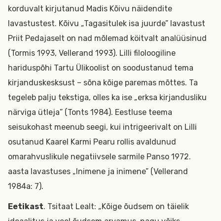
korduvalt kirjutanud Madis Kõivu näidendite
lavastustest. Kõivu „Tagasitulek isa juurde” lavastust
Priit Pedajaselt on nad mõlemad köitvalt analüüsinud
(Tormis 1993, Vellerand 1993). Lilli filoloogiline
hariduspõhi Tartu Ülikoolist on soodustanud tema
kirjanduskesksust – sõna kõige paremas mõttes. Ta
tegeleb palju tekstiga, olles ka ise „erksa kirjandusliku
närviga ütleja” (Tonts 1984). Eestluse teema
seisukohast meenub seegi, kui intrigeerivalt on Lilli
osutanud Kaarel Karmi Pearu rollis avaldunud
omarahvuslikule negatiivsele sarmile Panso 1972.
aasta lavastuses „Inimene ja inimene” (Vellerand
1984a: 7).
Eetikast
. Tsitaat Lealt: „Kõige õudsem on täielik