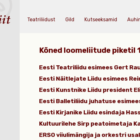
Teatriliidust
Gild
Kutseeksamid
Auhi
Kõned loomeliitude piketil
Eesti Teatriliidu esimees Gert R
Eesti Näitlejate Liidu esimees Re
Eesti Kunstnike Liidu president El
Eesti Balletiliidu juhatuse esimee
Eesti Kirjanike Liidu esindaja Hass
Kultuurilehe Sirp peatoimetaja K
ERSO viiulimängija ja orkestri usal