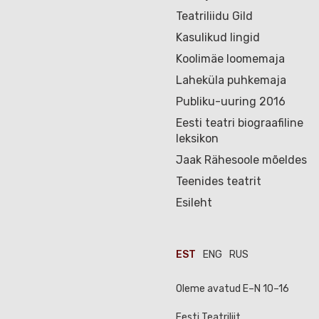
Teatriliidu Gild
Kasulikud lingid
Koolimäe loomemaja
Laheküla puhkemaja
Publiku-uuring 2016
Eesti teatri biograafiline
leksikon
Jaak Rähesoole mõeldes
Teenides teatrit
Esileht
EST
ENG
RUS
Oleme avatud E–N 10–16
Eesti Teatriliit