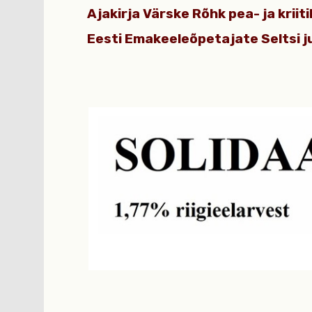
Ajakirja Värske Rõhk pea- ja krii
Eesti Emakeeleõpetajate Seltsi ju