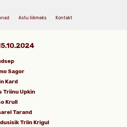
nnad
Astu liikmeks
Kontakt
 15.10.2024
audsep
imo Sagor
in Kard
s Triinu Upkin
o Krull
aarel Tarand
dusisik Triin Krigul